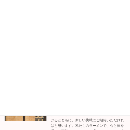
続きを読む
オープンしました！
未分類
2024年3月27日
２０２４年３月２３日、オープンさせて頂きま
した。ありがとうございます！ 構想に何年掛か
ったでしょうか。自分たちでお店を出すという
ことを目標に持っていたものの、 実際の一歩を
踏み出すことに、正直、かなり躊躇してしまっ
ており […]
続きを読む
当店は2024年3月オープンです
お知らせ
2024年2月26日
お客様には、これまでのご愛顧に感謝を申し上
げるとともに、新しい挑戦にご期待いただけれ
ばと思います。私たちのラーメンで、心と体を