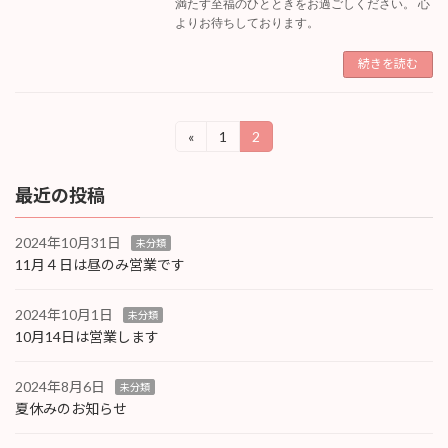
満たす至福のひとときをお過ごしください。 心
よりお待ちしております。
続きを読む
投
«
1
2
固
固
定
定
稿
ペ
ペ
最近の投稿
ー
ー
の
ジ
ジ
ペ
2024年10月31日
未分類
11月４日は昼のみ営業です
ー
ジ
2024年10月1日
未分類
送
10月14日は営業します
り
2024年8月6日
未分類
夏休みのお知らせ